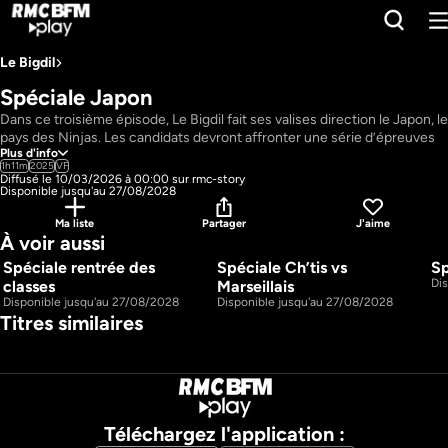
Le Bigdil
Spéciale Japon
Dans ce troisième épisode, Le Bigdil fait ses valises direction le Japon, le 
pays des Ninjas. Les candidats devront affronter une série d’épreuves 
Plus d'info
pour tenter de remporter de l’argent et des cadeaux… et peut-être 
1h11m
2025
VF
repartir au volant de la mythique voiture !
Diffusé le 10/03/2026 à 00:00 sur rmc-story
Pays : 
France
Disponible jusqu'au 27/08/2028
Présentateur : 
Vincent Lagaf'
Ma liste
Partager
J'aime
À voir aussi
Spéciale rentrée des 
Spéciale Ch’tis vs 
Sp
1h23m
1h21m
S2 E1
S2 E2
Di
classes
Marseillais
Disponible jusqu'au 27/08/2028
Disponible jusqu'au 27/08/2028
Titres similaires
Téléchargez l'application :