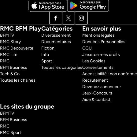
RMC BFM Play
Catégories
En savoir plus
BFMTV 
Divertissement
Mentions légales
RMC Story 
Documentaires
Données Personnelles
RMC Découverte 
Fiction
CGU
RMC Life 
Info
J'exerce mes droits
RMC 
Sport
Les Cookies
BFM Business 
Toutes les catégories
Consentements
Tech & Co 
Accessibilité : non conforme
Toutes les chaines
Recrutement
Devenez annonceur
Jeux-Concours
Aide & contact
Les sites du groupe
BFMTV
BFM Business
RMC
RMC Sport