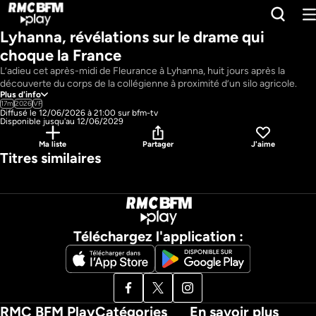
Lyhanna, révélations sur le drame qui 
choque la France
L’adieu cet après-midi de Fleurance à Lyhanna, huit jours après la 
découverte du corps de la collégienne à proximité d’un silo agricole. 
Plus d'info
Une immense émotion sous laquelle couvent la colère et les 
17m
2026
VF
interrogations, notamment sur les possibles manquements de la justice. 
Diffusé le 12/06/2026 à 21:00 sur bfm-tv
Depuis cette semaine, l’affaire prend encore une nouvelle dimension et 
Disponible jusqu'au 12/06/2029
éclabousse la famille de Jérôme Barella -  le suspect numéro 1 – 
Ma liste
Partager
J'aime
impliquée dans plusieurs procédures de viol et d’inceste. 

Titres similaires
« Lyhanna : révélations sur le drame qui choque la France », un 
reportage Ligne rouge de de Jérémie Paire, Fabrice Babin, Raphaël 
Redon et Stéphanie Zenati avec Manuela Braun, Sophie Herbé, Maël 
Jeanthon, Fanny Morel et Julien Cressens.
Pays : 
France
Téléchargez l'application :
RMC BFM Play
Catégories
En savoir plus