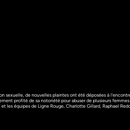
ion sexuelle, de nouvelles plaintes ont été déposées à l'encont
ellement profité de sa notoriété pour abuser de plusieurs femmes
 la 
Procès Kardashian:  
Kylian M
et les équipes de Ligne Rouge, Charlotte Gillard, Raphael Redo
l’influenceuse face à 
l'affaire
Grands repor
ses braqueurs
Info
Grands reportages
16m
VF
Info
Re
21m
VF