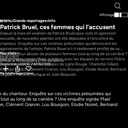
Affichage
Grands reportages
Info
Patrick Bruel, ces femmes qui l’accusent
Depuis la mise en examen de Patrick Bruel pour viols et agression 
sexuelle, de nouvelles plaintes ont été déposées à l'encontre du 
chanteur. Enquête sur ces victimes présumées qui dénoncent les 
agissements de l'artiste. Patrick Bruel a-t-il réellement profité de sa 
Plus d'info
notoriété pour abuser de plusieurs femmes tout au long de sa carrière ? 
48m
2026
VF
Une enquête signée Mael Jeanthon avec les équipes du service Police 
Diffusé le 19/06/2026 à 21:00 sur bfm-tv
Justice de BFMTV et les équipes de Ligne Rouge, Charlotte Gillard, 
Disponible jusqu'au 24/05/2029
Raphael Redon, Clément Granon, Lou Bourgoin, Elodie Noiret, Bertrand 
Ma liste
Partager
J'aime
Séguier, Marlène Lartigue et Julie Beaurain.
re du chanteur. Enquête sur ces victimes présumées qui 
 tout au long de sa carrière ? Une enquête signée Mael 
bappé, 
Aya Nakamura, la voix 
n, Clément Granon, Lou Bourgoin, Elodie Noiret, Bertrand 
 suédoise
qui bouscule la France
tages
Grands reportages
Info
41m
VF
garder
Regarder