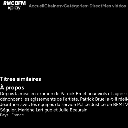
Accueil
Chaines
Catégories
Direct
Mes vidéos
Titres similaires
À propos
Depuis la mise en examen de Patrick Bruel pour viols et agress
dénoncent les agissements de l'artiste. Patrick Bruel a-t-il ré
Cauet, ces femmes qui 
Gérard Depardieu,
Jeanthon avec les équipes du service Police Justice de BFMTV 
l'accusent
fin du silence
Séguier, Marlène Lartigue et Julie Beaurain.
Grands reportages
Grands reportages
Pays : 
France
Info
Info
23m
VF
44m
VF
Regarder
Regarder