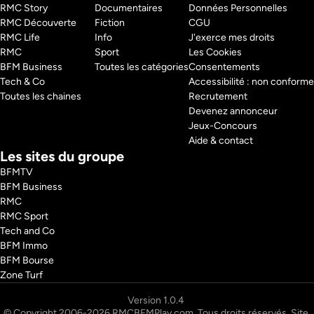
RMC Story 
Documentaires
Données Personnelles
RMC Découverte 
Fiction
CGU
RMC Life 
Info
J'exerce mes droits
RMC 
Sport
Les Cookies
BFM Business 
Toutes les catégories
Consentements
Tech & Co 
Accessibilité : non conforme
Toutes les chaines
Recrutement
Devenez annonceur
Jeux-Concours
Aide & contact
Les sites du groupe
BFMTV
BFM Business
RMC
RMC Sport
Tech and Co
BFM Immo
BFM Bourse
Zone Turf
© Copyright 2006-2026 RMCBFMPlay.com. Tous droits réservés. Site 