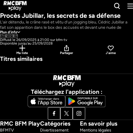
Procès Jubillar, les secrets de sa défense
L’air détendu, le crâne rasé et vêtu d’un jogging bleu, Cédric Jubillar a 
fait son apparition dans le box des accusés et devant une nuée de 
Plus d'info
caméra ce lundi 22 septembre. Pendant 20 jours il va être jugé pour le 
17m
2025
VF
meurtre supposé de son épouse Delphine Jubillar. Une affaire, sans 
Diffusé le 26/09/2025 à 21:00 sur bfm-tv
corps et sans aveux loin d’être jouée d’avance d’autant que Cédric 
Disponible jusqu'au 25/09/2028
Jubillar peut compter sur ses avocats qui se montrent très offensifs : 
Ma liste
Partager
J'aime
les gendarmes auditionnés sont parfois mis en difficulté par leurs 
Titres similaires
questions, la personnalité de leur client est défendue avec vigueur, et 
un témoignage troublant a été présenté aux jurés.

« Procès Jubillar : les secrets de sa défense » c’est un long format de 
Stéphanie Zenati, Raphaël Redon, Isabelle Quintard et Juan Palencia  
avec Bertrand Séguier et Sophie Herbé.
Pays : 
France
Téléchargez l'application :
RMC BFM Play
Catégories
En savoir plus
BFMTV 
Divertissement
Mentions légales