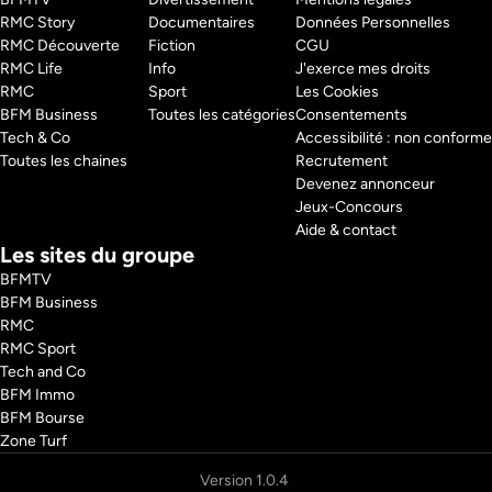
Alors, qui contrôle ces installations? Leur construction? Leur 
RMC Story 
Documentaires
Données Personnelles
maintenance?   

RMC Découverte 
Fiction
CGU
Comment un pylône peut-il résister à une traction de 45 tonnes ? 

Sommes-nous vraiment en sécurité, suspendus à un câble de moins de 
RMC Life 
Info
J'exerce mes droits
5 cm ? 

RMC 
Sport
Les Cookies
Survivants, ingénieurs, experts, ils ont tous accepté de revenir sur ces 
BFM Business 
Toutes les catégories
Consentements
accidents tragiques… 

Tech & Co 
Accessibilité : non conforme
Toutes les chaines
Recrutement
Pays : 
France
Devenez annonceur
Jeux-Concours
Aide & contact
Les sites du groupe
BFMTV
BFM Business
RMC
RMC Sport
Tech and Co
BFM Immo
BFM Bourse
Zone Turf