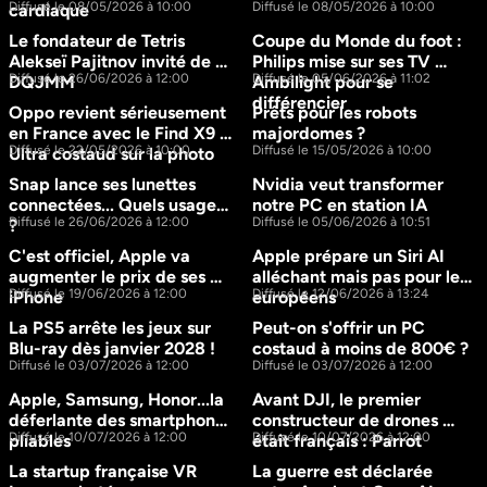
43m
14m
Diffusé le 08/05/2026 à 10:00
Diffusé le 08/05/2026 à 10:00
cardiaque
Le fondateur de Tetris 
Coupe du Monde du foot : 
15m
12m
Alekseï Pajitnov invité de 
Philips mise sur ses TV 
Diffusé le 26/06/2026 à 12:00
Diffusé le 05/06/2026 à 11:02
DQJMM
Ambilight pour se 
différencier
Oppo revient sérieusement 
Prêts pour les robots 
15m
44m
en France avec le Find X9 
majordomes ?
Diffusé le 22/05/2026 à 10:00
Diffusé le 15/05/2026 à 10:00
Ultra costaud sur la photo
Snap lance ses lunettes 
Nvidia veut transformer 
28m
40m
connectées... Quels usages 
notre PC en station IA
Diffusé le 26/06/2026 à 12:00
Diffusé le 05/06/2026 à 10:51
?
C'est officiel, Apple va 
Apple prépare un Siri AI 
24m
36m
augmenter le prix de ses 
alléchant mais pas pour les 
Diffusé le 19/06/2026 à 12:00
Diffusé le 12/06/2026 à 13:24
iPhone
européens
La PS5 arrête les jeux sur 
Peut-on s'offrir un PC 
39m
13m
Blu-ray dès janvier 2028 !
costaud à moins de 800€ ?
Diffusé le 03/07/2026 à 12:00
Diffusé le 03/07/2026 à 12:00
Apple, Samsung, Honor...la 
Avant DJI, le premier 
38m
14m
déferlante des smartphones 
constructeur de drones 
Diffusé le 10/07/2026 à 12:00
Diffusé le 10/07/2026 à 12:00
pliables
était français : Parrot
La startup française VR 
La guerre est déclarée 
17m
37m