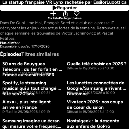
La startup française VR Lynx rachetée par EssilorLuxottica
Regarder
Ma liste
Partager
J'aime
Dans De Quoi J'me Mail, François Sorel et le club de la presse IT 
décryptent les enjeux des actus fortes de la semaine. Retrouvez aussi 
chaque semaine les trouvailles de Victor Jachimovicz et Pascal 
Petitpas.
Plus d'info
Disponible jusqu'au 17/10/2026
Épisodes
Titres similaires
30 ans de Bouygues 
Quelle télé choisir en 2026 ?
22m
16m
Diffusé le 15/05/2026 à 10:00
Telecom : du 1er forfait en 
Diffusé le 12/06/2026 à 13:36
France au rachat de SFR
Spotify, le streaming 
Les lunettes connectées de 
15m
40m
musical qui a tout changé 
Google/Samsung arrivent à 
Diffusé le 29/05/2026 à 09:24
Diffusé le 22/05/2026 à 10:00
fête ses 20 ans.
l'automne
Alexa+, plus intelligent 
Vivatech 2026 : nos coups 
39m
33m
arrive en France
de cœur du salon
Diffusé le 29/05/2026 à 09:19
Diffusé le 19/06/2026 à 12:00
Samsung imagine un écran 
Nostalgeek : la descente 
14M
14M
qui mesure votre fréquence 
aux enfers de GoPro