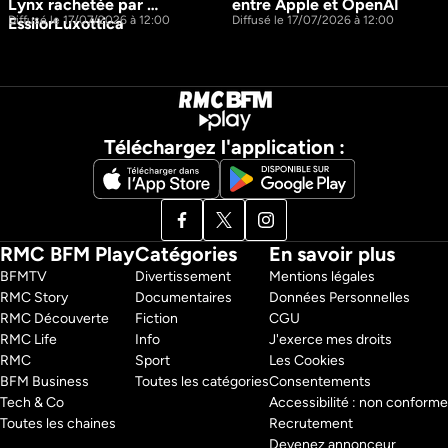
Lynx rachetée par 
entre Apple et OpenAI
Diffusé le 17/07/2026 à 12:00
Diffusé le 17/07/2026 à 12:00
EssilorLuxottica
Téléchargez l'application :
RMC BFM Play
Catégories
En savoir plus
BFMTV 
Divertissement
Mentions légales
RMC Story 
Documentaires
Données Personnelles
RMC Découverte 
Fiction
CGU
RMC Life 
Info
J'exerce mes droits
RMC 
Sport
Les Cookies
BFM Business 
Toutes les catégories
Consentements
Tech & Co 
Accessibilité : non conforme
Toutes les chaines
Recrutement
Devenez annonceur