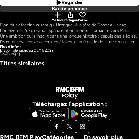
Regarder
Bande annonce
Ma liste
Partager
J'aime
Elon Musk fascine autant qu'il intrigue. À la tête de SpaceX, il veut 
bouleverser l'exploration spatiale et emmener l'humanité vers Mars. 
Une ambition qui s'inscrit dans une longue histoire : depuis des siècles, 
l'homme lève les yeux vers les étoiles, animé par le désir de repousser 
Plus d'info
ses limites et de percer les mystères de l'univers.

Disponible jusqu'au 03/11/2029
52m
2026
VF
Après l'effervescence de la course à l'espace au milieu du XXe siècle, 
Titres similaires
l'élan s'essouffle. Mais le XXIe siècle marque un tournant : Elon Musk 
incarne à lui seul ce renouveau. Par ses annonces, ses paris 
technologiques et ses démonstrations spectaculaires, il remet la 
conquête spatiale au cœur de l'attention et relance l'intérêt du grand 
public.

La révolution est d'abord technologique. Pour la première fois, des 
Téléchargez l'application :
fusées deviennent réutilisables, capables de revenir se poser après leur 
lancement. Mieux encore, SpaceX développe des systèmes capables 
de rattraper en vol un étage de fusée grâce à un bras mécanique géant, 
baptisé "Mechazilla". Une avancée spectaculaire qui pourrait 
transformer durablement l'économie spatiale.

RMC BFM Play
Catégories
En savoir plus
À travers des images d'archives et des reconstitutions en 3D, ce 