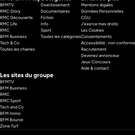
documentaire dévoile les coulisses de ces exploits et montre comment 
BFMTV 
Divertissement
Mentions légales
ces innovations rapprochent un objectif longtemps jugé impossible : 
RMC Story 
Documentaires
Données Personnelles
faire de l'humanité une espèce multiplanétaire.
RMC Découverte 
Fiction
CGU
Pays : 
France
RMC Life 
Info
J'exerce mes droits
RMC 
Sport
Les Cookies
BFM Business 
Toutes les catégories
Consentements
Tech & Co 
Accessibilité : non conforme
Toutes les chaines
Recrutement
Devenez annonceur
Jeux-Concours
Aide & contact
Les sites du groupe
BFMTV
BFM Business
RMC
RMC Sport
Tech and Co
BFM Immo
BFM Bourse
Zone Turf