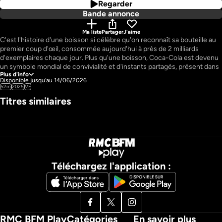
Regarder
Bande annonce
Ma liste
Partager
J'aime
C'est l'histoire d'une boisson si célèbre qu'on reconnaît sa bouteille au 
premier coup d'œil, consommée aujourd'hui à près de 2 milliards 
d'exemplaires chaque jour. Plus qu'une boisson, Coca-Cola est devenu 
un symbole mondial de convivialité et d'instants partagés, présent dans 
Plus d'info
plus de 200 pays.

Disponible jusqu'au 14/06/2026
52m
2025
VF
Titres similaires
Pourtant, à sa naissance à la fin du XIXe siècle, il s'agissait d'un remède 
contre les maux de tête et les troubles digestifs... qui contenait 10 mg 
de cocaïne par verre, soit l'équivalent d'un rail de coke pour trois verres ! 
Rapidement épinglée par les autorités, la marque a dû se réinventer.

Téléchargez l'application :
Son ascension fulgurante repose sur un marketing visionnaire : le 
secret de la recette enfermé dans un coffre-fort à Atlanta, le père Noël 
rouge et jovial popularisé dans ses pubs, des campagnes devenues 
cultes et un placement de produit pionnier au cinéma, notamment dans 
E.T. de Spielberg.

RMC BFM Play
Catégories
En savoir plus