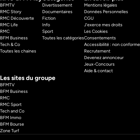
BFMTV 
Divertissement
Mentions légales
RMC Story 
Documentaires
Données Personnelles
Aujourd'hui encore, Coca-Cola doit défendre son image face aux 
RMC Découverte 
Fiction
CGU
critiques sur le sucre et l'environnement. Comment le géant réussit-il à 
RMC Life 
Info
J'exerce mes droits
rester leader malgré les polémiques ? Découvrez la folle épopée de 
Coca-Cola, de la cocaïne au soda le plus iconique de la planète.
RMC 
Sport
Les Cookies
Pays : 
France
BFM Business 
Toutes les catégories
Consentements
Tech & Co 
Accessibilité : non conforme
Toutes les chaines
Recrutement
Devenez annonceur
Jeux-Concours
Aide & contact
Les sites du groupe
BFMTV
BFM Business
RMC
RMC Sport
Tech and Co
BFM Immo
BFM Bourse
Zone Turf