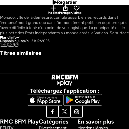
Regarder
Ma liste
Partager
J'aime
Monaco, ville de la démesure, cumule aussi bien les records dans l
´immensément grand que dans l´immensément petit : un équilibre qui s
´avère difficile à tenir d´un point de vue logistique. La principauté est le 
plus petit des Etats indépendants au monde après le Vatican. Sa surface 
Plus d'info
d´à peine deux kilomètres carrés équivaut à moins de deux tiers de la 
Disponible jusqu'au 31/12/2026
superficie de Central Park ! C´est aussi l´Etat le plus dense : 18 000 
1h4m
2017
VF
habitants au kilomètres carrés, auxquels s´ajoutent chaque jour les 35 
Titres similaires
NOUVEAU
7H48M
000 personnes qui traversent la frontière pour venir y travailler. Or, 
trouver de la place sur le territoire monégasque, entre mer et 
montagne, constitue un véritable défi. La principauté a donc dû rivaliser 
d´audace et d´inventivité. Sous terre, sur l´eau ou dans les airs, Monaco a 
relevé des défis techniques considérables, construisant sur des 
terrains impraticables, érigeant des tours toujours plus hautes, creusant 
Téléchargez l'application :
Pays : 
France
Auteur : 
Isabelle Quintard
Réalisateur : 
Isabelle Quintard
RMC BFM Play
Catégories
En savoir plus
BFMTV 
Divertissement
Mentions légales