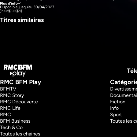
Plus d'info
reconstruction, ce film relate des expériences humaines confrontées à 
Disponible jusqu'au 30/04/2027
situations extrêmes et témoigne des difficultés de cette mission épique.
1h33m
2020
VF
Titres similaires
Pays : 
France
Les égouts de Paris : 
Les ponts de Paris
l'envers de la ville 
patrimoine révél
Histoire
lumière
Documentaires
Sciences et technologies
1h19m
VF
Documentaires
Regarder
Tél
49m
VF
Regarder
RMC BFM Play
Catégori
BFMTV 
Divertissem
RMC Story 
Documentai
RMC Découverte 
Fiction
RMC Life 
Info
RMC 
Sport
BFM Business 
Toutes les c
Tech & Co 
Toutes les chaines