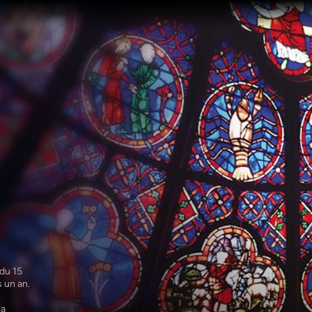
u 15 
 un an. 
a 