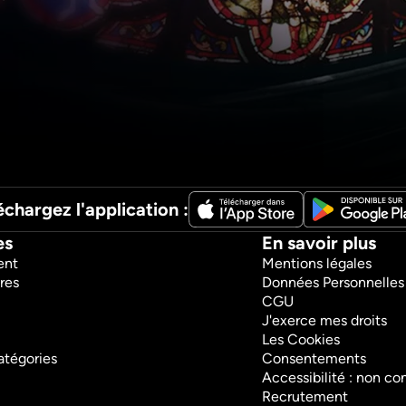
des 


 : un 
Les forteresses 
Forteress
é
maritimes
châteaux
Sciences et technologies
construc
Documentaires
Histoire
55m
VF
Documentair
Regarder
échargez l'application :
1h7m
VF
Re
es
En savoir plus
ent
Mentions légales
res
Données Personnelles
CGU
J'exerce mes droits
Les Cookies
atégories
Consentements
Accessibilité : non c
Recrutement