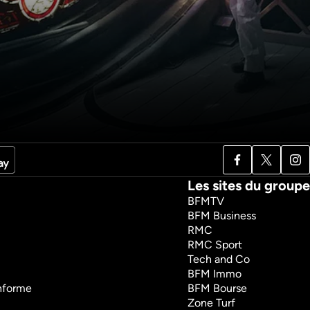
es et 
Monaco, le rocher de 
 imprenables : 
tous les défis
Sciences et technologies
tions XXL
Documentaires
1h4m
VF
es
Regarder
garder
Les sites du groupe
BFMTV
BFM Business
RMC
RMC Sport
Tech and Co
BFM Immo
onforme
BFM Bourse
Zone Turf