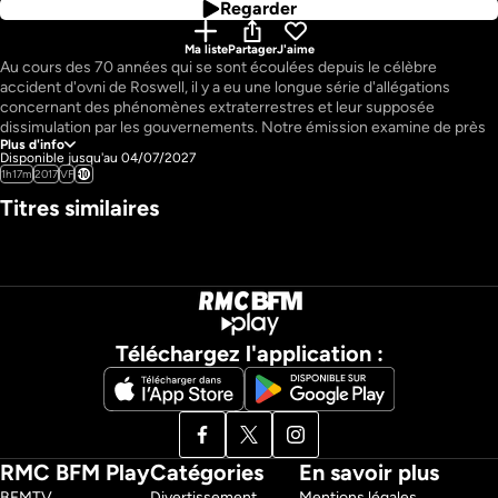
Regarder
Ma liste
Partager
J'aime
Au cours des 70 années qui se sont écoulées depuis le célèbre 
accident d'ovni de Roswell, il y a eu une longue série d'allégations 
concernant des phénomènes extraterrestres et leur supposée 
dissimulation par les gouvernements. Notre émission examine de près 
Plus d'info
les rapports d'OVNI les plus célèbres et les moins connus qui, selon 
Disponible jusqu'au 04/07/2027
certains, ont été délibérément cachés au public.
1h17m
2017
VF
Pays : 
US
Titres similaires
Téléchargez l'application :
RMC BFM Play
Catégories
En savoir plus
BFMTV 
Divertissement
Mentions légales