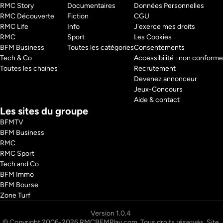
RMC Story 
Documentaires
Données Personnelles
Pays : 
France
RMC Découverte 
Fiction
CGU
RMC Life 
Info
J'exerce mes droits
RMC 
Sport
Les Cookies
BFM Business 
Toutes les catégories
Consentements
Tech & Co 
Accessibilité : non conforme
Toutes les chaines
Recrutement
Devenez annonceur
Jeux-Concours
Aide & contact
Les sites du groupe
BFMTV
BFM Business
RMC
RMC Sport
Tech and Co
BFM Immo
BFM Bourse
Zone Turf
© Copyright 2006-2026 RMCBFMPlay.com. Tous droits réservés. Site 