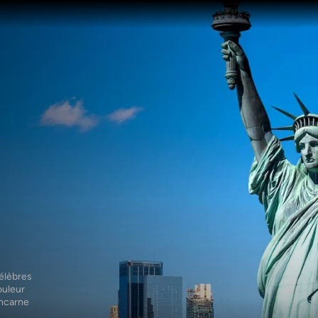
élèbres 
uleur 
ncarne 