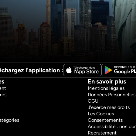
ètres, 
urs 
s États-
les ? 
les 
 : un 
Monaco, le rocher de 
Les forte
é
tous les défis
maritime
Sciences et technologies
Sciences et 
Documentaires
Documentair
1h4m
VF
55m
VF
Regarder
Re
échargez l'application :
es
En savoir plus
ent
Mentions légales
res
Données Personnelles
CGU
J'exerce mes droits
Les Cookies
atégories
Consentements
Accessibilité : non c
Recrutement