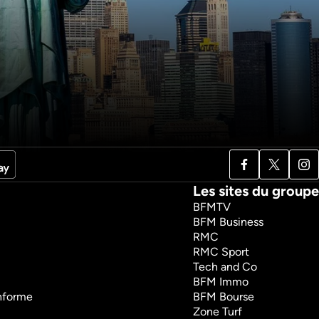
resses 
Forteresses et 
s
châteaux imprenables : 
technologies
constructions XXL
es
Histoire
Documentaires
garder
1h7m
VF
Regarder
Les sites du groupe
BFMTV
BFM Business
RMC
RMC Sport
Tech and Co
BFM Immo
onforme
BFM Bourse
Zone Turf