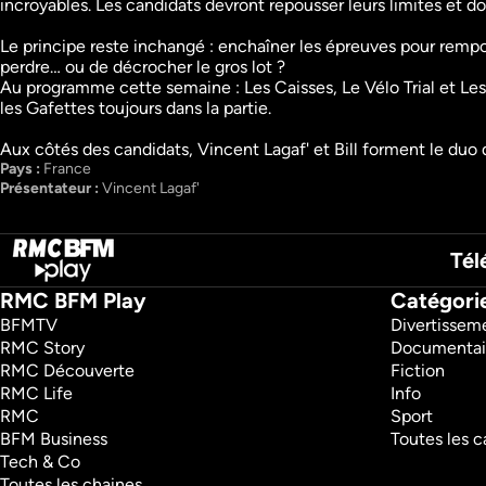
incroyables. Les candidats devront repousser leurs limites et d
Le Bigdil des années 90
Le grand bêtisier
Jeux
Humour
Le principe reste inchangé : enchaîner les épreuves pour rempor
Divertissement
Divertissement
perdre… ou de décrocher le gros lot ?

Au programme cette semaine : Les Caisses, Le Vélo Trial et Les
les Gafettes toujours dans la partie.

Aux côtés des candidats, Vincent Lagaf' et Bill forment le duo 
Pays : 
France
Présentateur : 
Vincent Lagaf'
Tél
RMC BFM Play
Catégori
BFMTV 
Divertissem
RMC Story 
Documentai
RMC Découverte 
Fiction
RMC Life 
Info
RMC 
Sport
BFM Business 
Toutes les c
Tech & Co 
Toutes les chaines