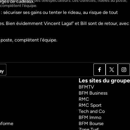
désormais familier des téléspectateurs. Les Gafettes, fidèles au poste, 
rgés de cadeaux.

bêtisier
C'est mon choix
complètent l'équipe.
Société
écuriser ses gains ou tenter le rideau, au risque de tout 
nt
Divertissement
s. Bien évidemment Vincent Lagaf' et Bill sont de retour, avec 
 poste, complètent l'équipe.
Les sites du groupe
BFMTV
BFM Business
RMC
RMC Sport
Tech and Co
BFM Immo
onforme
BFM Bourse
Zone Turf