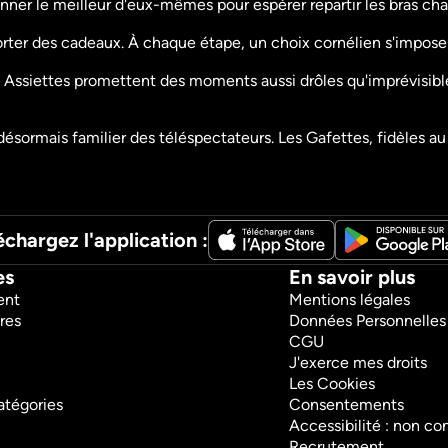
onner le meilleur d'eux-mêmes pour espérer repartir les bras cha
Le super bêtisier télé
Le super 
Humour
Humour
ter des cadeaux. À chaque étape, un choix cornélien s'impose : s
Divertissement
Divertisseme
 Assiettes promettent des moments aussi drôles qu'imprévisible
désormais familier des téléspectateurs. Les Gafettes, fidèles au
échargez l'application :
es
En savoir plus
ent
Mentions légales
res
Données Personnelles
CGU
J'exerce mes droits
Les Cookies
atégories
Consentements
Accessibilité : non c
Recrutement