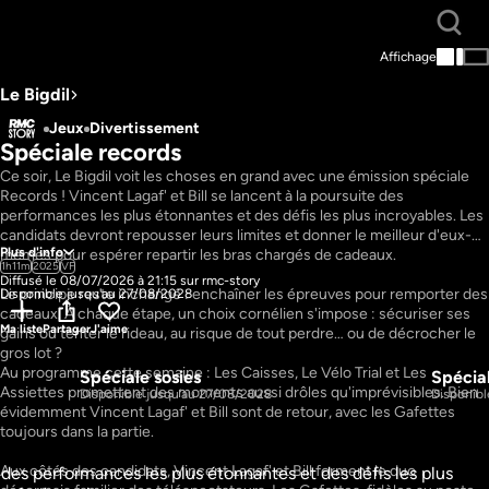
Affichage
Le Bigdil
Jeux
Divertissement
Spéciale records
Ce soir, Le Bigdil voit les choses en grand avec une émission spéciale 
Records ! Vincent Lagaf' et Bill se lancent à la poursuite des 
performances les plus étonnantes et des défis les plus incroyables. Les 
candidats devront repousser leurs limites et donner le meilleur d'eux-
Plus d'info
mêmes pour espérer repartir les bras chargés de cadeaux.

1h11m
2025
VF
Diffusé le 08/07/2026 à 21:15 sur rmc-story
Le principe reste inchangé : enchaîner les épreuves pour remporter des 
Disponible jusqu'au 27/08/2028
cadeaux. À chaque étape, un choix cornélien s'impose : sécuriser ses 
Ma liste
Partager
J'aime
gains ou tenter le rideau, au risque de tout perdre… ou de décrocher le 
gros lot ?

Au programme cette semaine : Les Caisses, Le Vélo Trial et Les 
Spéciale sosies
Spécia
1h11m
1h11m
Assiettes promettent des moments aussi drôles qu'imprévisibles. Bien 
S2 E4
S2 E5
Disponible jusqu'au 27/08/2028
Disponibl
évidemment Vincent Lagaf' et Bill sont de retour, avec les Gafettes 
toujours dans la partie.

Aux côtés des candidats, Vincent Lagaf' et Bill forment le duo 
 des performances les plus étonnantes et des défis les plus 