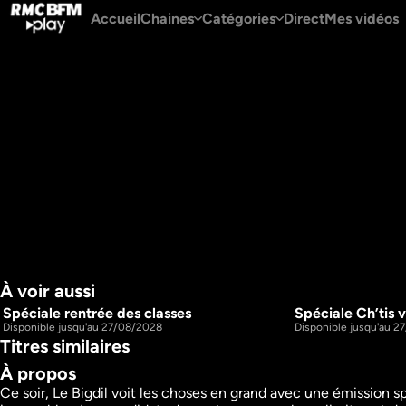
Accueil
Chaines
Catégories
Direct
Mes vidéos
À voir aussi
Spéciale rentrée des classes
Spéciale Ch’tis v
1h23m
S2 E1
S2 E2
Disponible jusqu'au 27/08/2028
Disponible jusqu'au 
Titres similaires
À propos
Ce soir, Le Bigdil voit les choses en grand avec une émission sp