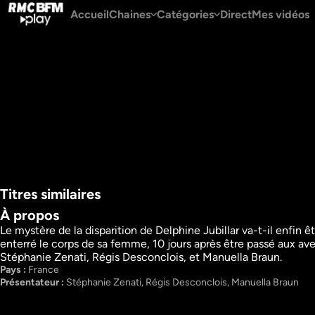
Accueil
Chaines
Catégories
Direct
Mes vidéos
Titres similaires
À propos
Le mystère de la disparition de Delphine Jubillar va-t-il enfin êtr
enterré le corps de sa femme, 10 jours après être passé aux aveu
Acquitté ou coupable ? 
Jubillar, pour le 
Stéphanie Zenati, Régis Desconclois, et Manuella Braun.
Au cœur du procès 
meilleur et pour l
Pays : 
France
Grands reportages
Jubillar
Présentateur : 
Stéphanie Zenati, Régis Desconclois, Manuella Braun
Info
Grands reportages
46m
VF
Info
Regarder
36m
VF