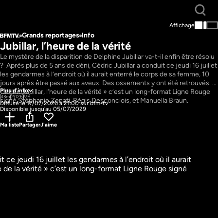
Affichage
Grands reportages
Info
Jubillar, l’heure de la vérité
Le mystère de la disparition de Delphine Jubillar va-t-il enfin être résolu 
?  Après plus de 5 ans de déni, Cédric Jubillar a conduit ce jeudi 16 juillet 
les gendarmes à l’endroit où il aurait enterré le corps de sa femme, 10 
jours après être passé aux aveux. Des ossements y ont été retrouvés. « 
Plus d'info
Cédric Jubillar, l’heure de la vérité » c’est un long-format Ligne Rouge 
43m
2026
VF
signé Stéphanie Zenati, Régis Desconclois, et Manuella Braun.
Diffusé le 17/07/2026 à 21:00 sur bfm-tv
Disponible jusqu'au 05/07/2029
Ma liste
Partager
J'aime
ce jeudi 16 juillet les gendarmes à l’endroit où il aurait 
 de la vérité » c’est un long-format Ligne Rouge signé 
illar : et s'il 
Procès Jubillar, les 
uitté ?
secrets de sa défense
tages
Grands reportages
Info
17m
VF
garder
Regarder