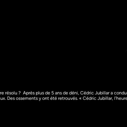
e résolu ?  Après plus de 5 ans de déni, Cédric Jubillar a conduit 
x. Des ossements y ont été retrouvés. « Cédric Jubillar, l’heure
Procès Jubillar, les 
Cédric Jub
e pire
coulisses d'un verdict
était acq
Grands reportages
Grands repor
Info
Info
47m
VF
43m
VF
Regarder
Re