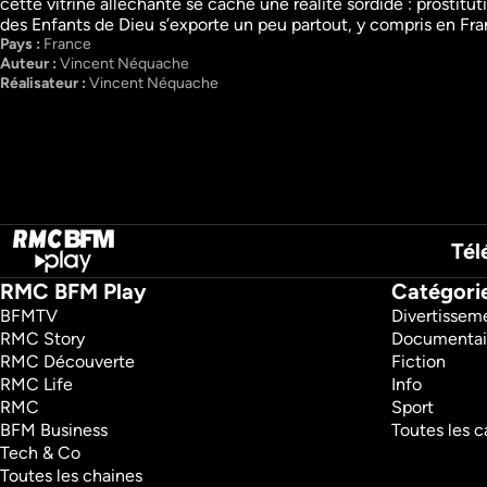
cette vitrine alléchante se cache une réalité sordide : prostitu
Crimes
Crimes
Documentaires
Documentaires
des Enfants de Dieu s’exporte un peu partout, y compris en Fr
59m
VF
1h2m
VF
Pays : 
France
Regarder
Regarder
Auteur : 
Vincent Néquache
Réalisateur : 
Vincent Néquache
Tél
RMC BFM Play
Catégori
BFMTV 
Divertissem
RMC Story 
Documentai
RMC Découverte 
Fiction
RMC Life 
Info
RMC 
Sport
BFM Business 
Toutes les c
Tech & Co 
Toutes les chaines