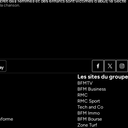
partout, y compris en France où ils vont même devenir des vedettes de 
secret des femmes et des enfants sont victimes d’abus, la Secte 
1h6m
VF
la chanson.
Regarder
Les sites du groupe
BFMTV
BFM Business
RMC
RMC Sport
Tech and Co
BFM Immo
onforme
BFM Bourse
Zone Turf