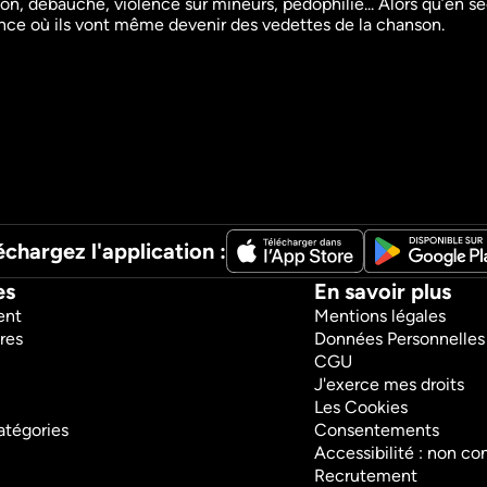
tion, débauche, violence sur mineurs, pédophilie... Alors qu’en 
Crimes
Documentaires
ance où ils vont même devenir des vedettes de la chanson.
1h43m
VF
Regarder
échargez l'application :
es
En savoir plus
ent
Mentions légales
res
Données Personnelles
CGU
J'exerce mes droits
Les Cookies
atégories
Consentements
Accessibilité : non c
Recrutement