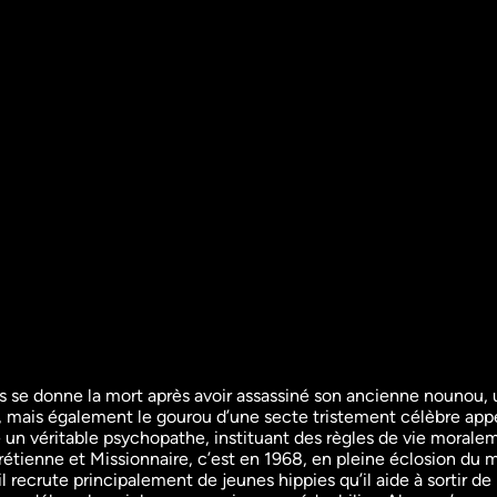
se donne la mort après avoir assassiné son ancienne nounou, une
y, mais également le gourou d’une secte tristement célèbre appe
teur 
Jim Jones : la vraie 
Les secte
un véritable psychopathe, instituant des règles de vie moraleme
3 
histoire d'un gourou 
justice
hrétienne et Missionnaire, c’est en 1968, en pleine éclosion du
Crimes
meurtrier
ecrute principalement de jeunes hippies qu’il aide à sortir de la
Documentair