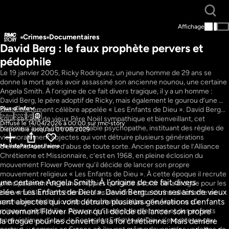
Affichage
Crimes
Documentaires
David Berg : le faux prophète pervers et 
pédophile
Le 19 janvier 2005, Ricky Rodriguez, un jeune homme de 29 ans se 
donne la mort après avoir assassiné son ancienne nounou, une certaine 
Angela Smith. À l’origine de ce fait divers tragique, il y a un homme : 
David Berg, le père adoptif de Ricky, mais également le gourou d’une 
Plus d'info
secte tristement célèbre appelée « Les Enfants de Dieu ». David Berg…
1h8m
2021
VF
sous ses airs de vieux Père Noël sympathique et bienveillant, cet 
Diffusé le 14/04/2026 à 00:00 sur rmc-story
homme s’avère être un véritable psychopathe, instituant des règles de 
Disponible jusqu'au 01/08/2029
vie moralement abjectes qui vont détruire plusieurs générations 
d’enfants victimes d’abus de toute sorte. Ancien pasteur de l’Alliance 
Ma liste
Partager
J'aime
Chrétienne et Missionnaire, c’est en 1968, en pleine éclosion du 
mouvement Flower Power qu’il décide de lancer son propre 
mouvement religieux « Les Enfants de Dieu ». À cette époque il recrute 
 certaine Angela Smith. À l’origine de ce fait divers 
principalement de jeunes hippies qu’il aide à sortir de la drogue pour les 
lée « Les Enfants de Dieu ». David Berg…sous ses airs de vieux 
convertir à la foi chrétienne. Mais derrière cette vitrine alléchante se 
s face à la 
Gisèle Pelicot : au nom 
nt abjectes qui vont détruire plusieurs générations d’enfants 
cache une réalité sordide : prostitution, débauche, violence sur 
de toutes les femmes
 mouvement Flower Power qu’il décide de lancer son propre 
mineurs, pédophilie... Alors qu’en secret des femmes et des enfants 
Crimes
sont victimes d’abus, la Secte des Enfants de Dieu s’exporte un peu 
 drogue pour les convertir à la foi chrétienne. Mais derrière 
es
Documentaires