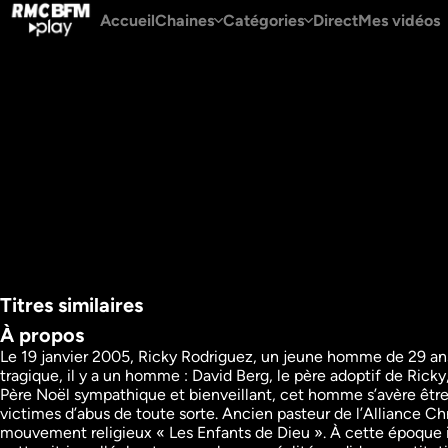
Accueil
Chaines
Catégories
Direct
Mes vidéos
Titres similaires
À propos
Le 19 janvier 2005, Ricky Rodriguez, un jeune homme de 29 ans 
tragique, il y a un homme : David Berg, le père adoptif de Rick
David Koresh : le 
Jim Jones : le pas
Père Noël sympathique et bienveillant, cet homme s’avère être 
gourou polygame de 
tyrannique aux 91
victimes d’abus de toute sorte. Ancien pasteur de l’Alliance C
l'apocalypse
morts
mouvement religieux « Les Enfants de Dieu ». À cette époque il r