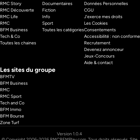
RMC Story 
Documentaires
Données Personnelles
RMC Découverte 
Fiction
CGU
RMC Life 
Info
J'exerce mes droits
RMC 
Sport
Les Cookies
BFM Business 
Toutes les catégories
Consentements
Tech & Co 
Accessibilité : non conforme
Toutes les chaines
Recrutement
Devenez annonceur
Jeux-Concours
Aide & contact
Les sites du groupe
BFMTV
BFM Business
RMC
RMC Sport
Tech and Co
BFM Immo
BFM Bourse
Zone Turf
© Copyright 2006-2026 RMCBFMPlay.com. Tous droits réservés. Site 