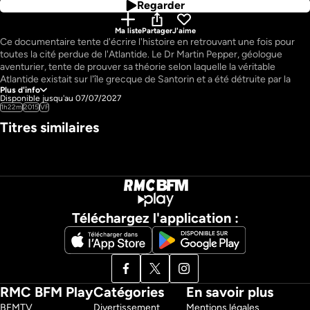
Regarder
Ma liste
Partager
J'aime
Ce documentaire tente d'écrire l'histoire en retrouvant une fois pour 
toutes la cité perdue de l'Atlantide. Le Dr Martin Pepper, géologue 
aventurier, tente de prouver sa théorie selon laquelle la véritable 
Atlantide existait sur l'île grecque de Santorin et a été détruite par la 
Plus d'info
Disponible jusqu'au 07/07/2027
Pays : 
GB
1h22m
2015
VF
Titres similaires
Téléchargez l'application :
RMC BFM Play
Catégories
En savoir plus
BFMTV 
Divertissement
Mentions légales