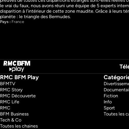
preuves de toutes ces disparitions étranges sont-elles réelles 
Regarder
Regarder
le vrai du faux, nous avons réuni une équipe de 5 experts inter
disparition à l’intérieur de cette zone maudite. Grâce à leurs t
planète : le triangle des Bermudes. 
Pays : 
France
Tél
RMC BFM Play
Catégori
BFMTV 
Divertissem
RMC Story 
Documentai
RMC Découverte 
Fiction
RMC Life 
Info
RMC 
Sport
BFM Business 
Toutes les c
Tech & Co 
Toutes les chaines