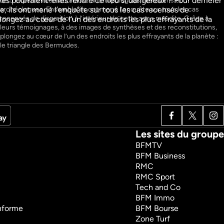
res pourraient-elles rendre ce lieu si dangereux ? Pour démêler 
de 5 experts internationaux : anthropologues, historiens et 
garder
Regarder
, ils ont mené l’enquête sur tous les cas recensés de 
archéologues. Ensemble, ils ont mené l’enquête sur tous les cas 
recensés de disparition à l’intérieur de cette zone maudite. Grâce à 
ongez au cœur de l’un des endroits les plus effrayants de la 
leurs témoignages, à des images de synthèses et des reconstitutions, 
plongez au cœur de l’un des endroits les plus effrayants de la planète : 
le triangle des Bermudes. 
Les sites du groupe
BFMTV
BFM Business
RMC
RMC Sport
Tech and Co
BFM Immo
onforme
BFM Bourse
Zone Turf