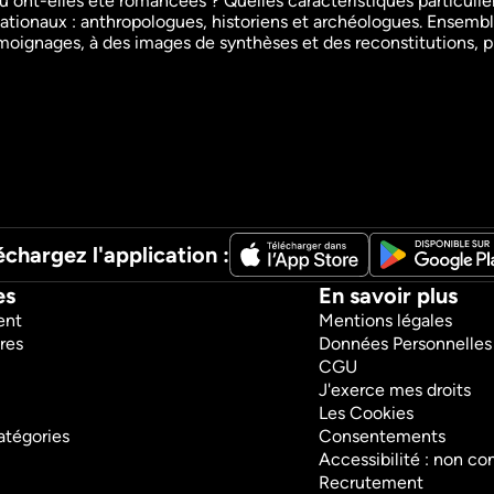
ou ont-elles été romancées ? Quelles caractéristiques particuliè
Documentaires
Re
nationaux : anthropologues, historiens et archéologues. Ensemble
49m
VF
émoignages, à des images de synthèses et des reconstitutions, pl
Regarder
échargez l'application :
es
En savoir plus
ent
Mentions légales
res
Données Personnelles
CGU
J'exerce mes droits
Les Cookies
atégories
Consentements
Accessibilité : non c
Recrutement