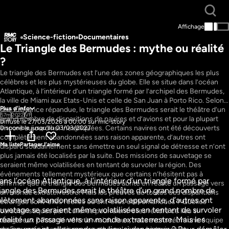
Affichage
Science-fiction
Documentaires
Le Triangle des Bermudes : mythe ou réalité 
?
Le triangle des Bermudes est l’une des zones géographiques les plus 
célèbres et les plus mystérieuses du globe. Elle se situe dans l’océan 
Atlantique, à l’intérieur d’un triangle formé par l’archipel des Bermudes, 
la ville de Miami aux Etats-Unis et celle de San Juan à Porto Rico. Selon 
Plus d'info
une croyance répandue, le triangle des Bermudes serait le théâtre d’un 
57m
2022
VF
grand nombre de disparitions de navires et d’avions et pour la plupart 
Diffusé le 27/03/2026 à 00:00 sur rmc-story
encore aujourd’hui inexpliquées. Certains navires ont été découverts 
Disponible jusqu'au 03/03/2027
complètement abandonnées sans raison apparente, d’autres ont 
Ma liste
Partager
J'aime
disparu soudainement sans émettre un seul signal de détresse et n’ont 
plus jamais été localisés par la suite. Des missions de sauvetage se 
seraient même volatilisées en tentant de survoler la région. Des 
évènements tellement mystérieux que certains n’hésitent pas à 
s l’océan Atlantique, à l’intérieur d’un triangle formé par 
affirmer que le triangle des Bermudes abrite en réalité un passage vers 
riangle des Bermudes serait le théâtre d’un grand nombre de 
un monde extraterrestre. Mais les preuves de toutes ces disparitions 
ons : qui 
Le masque de fer : le 
mplètement abandonnées sans raison apparente, d’autres ont 
étranges sont-elles réelles ou ont-elles été romancées ? Quelles 
vraiment ?
secret enfin révélé
auvetage se seraient même volatilisées en tentant de survoler 
caractéristiques particulières pourraient-elles rendre ce lieu si 
Histoire
éalité un passage vers un monde extraterrestre. Mais les 
dangereux ? Pour démêler le vrai du faux, nous avons réuni une équipe 
es
Documentaires
52m
VF