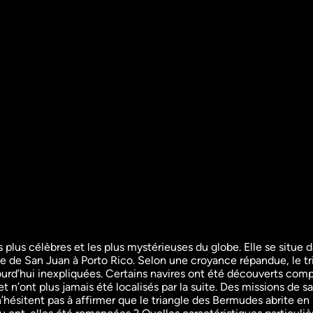
lus célèbres et les plus mystérieuses du globe. Elle se situe dan
lle de San Juan à Porto Rico. Selon une croyance répandue, le t
es 
Ile de Pâques : 
Les Morm
ujourd’hui inexpliquées. Certains navires ont été découverts co
comment son peuple 
sont-ils 
 n’ont plus jamais été localisés par la suite. Des missions de s
Société
s'est effondré
ésitent pas à affirmer que le triangle des Bermudes abrite en r
Documentair
Histoire
54m
VF