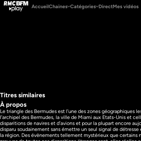
Accueil
Chaines
Catégories
Direct
Mes vidéos
Titres similaires
À propos
Le triangle des Bermudes est l’une des zones géographiques les p
l’archipel des Bermudes, la ville de Miami aux Etats-Unis et ce
Crânes de cristal : 
Dans les secrets d
disparitions de navires et d’avions et pour la plupart encore a
vérité ou supercherie ?
francs-maçons
disparu soudainement sans émettre un seul signal de détresse et
Histoire
Société
la région. Des évènements tellement mystérieux que certains n’h
Documentaires
Documentaires
52m
VF
1h20m
VF