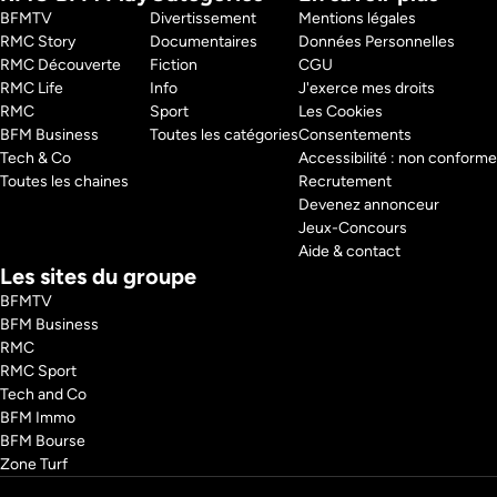
harmonie ?

BFMTV 
Divertissement
Mentions légales
RMC Story 
Documentaires
Données Personnelles
De la réfection des piscines à la découverte de l’accrobranche, nous 
RMC Découverte 
Fiction
CGU
vous invitons à tout découvrir et tout comprendre aux côtés des 
RMC Life 
Info
J'exerce mes droits
équipes de Center Parcs, des familles et surtout des acteurs les plus 
précieux de ces vacances… les enfants !
RMC 
Sport
Les Cookies
Pays : 
France
BFM Business 
Toutes les catégories
Consentements
Tech & Co 
Accessibilité : non conforme
Toutes les chaines
Recrutement
Devenez annonceur
Jeux-Concours
Aide & contact
Les sites du groupe
BFMTV
BFM Business
RMC
RMC Sport
Tech and Co
BFM Immo
BFM Bourse
Zone Turf