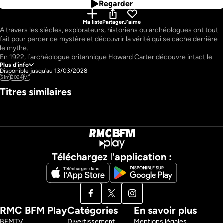
Regarder
Ma liste
Partager
J'aime
A travers les siècles, explorateurs, historiens ou archéologues ont tout 
fait pour percer ce mystère et découvrir la vérité qui se cache derrière 
le mythe.

En 1922, l´archéologue britannique Howard Carter découvre intact le 
Plus d'info
tombeau du pharaon Toutânkhamon. C´est l´une des découvertes les 
Disponible jusqu'au 13/03/2028
plus importantes du XXe siècle. S´il fascine d´abord par les trésors 
51m
2024
VF
inestimables qu´il renferme, ce sont principalement les événements 
Titres similaires
étranges survenus après son ouverture qui ont fait de cet évènement 
un véritable mythe. 
Pays : 
France
Téléchargez l'application :
RMC BFM Play
Catégories
En savoir plus
BFMTV 
Divertissement
Mentions légales