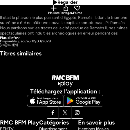
Regarder
Ma liste
Partager
J'aime
Il était le pharaon le plus puissant d´Egypte, Ramsès II, dont le triomphe 
suprême a été de bâtir une nouvelle capitale somptueuse, Pi-Ramsès. 
Nous partirons sur les traces de la cité perdue de Ramsès II, ses ruines 
spectaculaires ont induit les archéologues en erreur pendant des 
Plus d'info
décennies. Les brillantes investigations ont révélé le mystérieux sort de 
Disponible jusqu'au 12/03/2028
l´une des plus grandes villes de l´Egypte Antique.
51m
2024
VF
Pays : 
France
Titres similaires
Téléchargez l'application :
RMC BFM Play
Catégories
En savoir plus
BFMTV 
Divertissement
Mentions légales