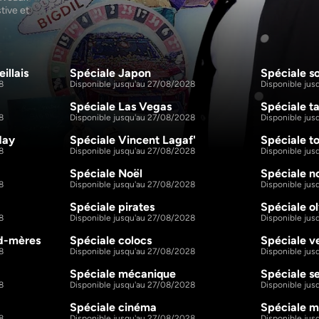
ive et 
 dans 
es 
 : « 
 Party 
illais
Spéciale Japon
Spéciale so
1h21m
1h11m
S2 E3
S2 E4
8
Disponible jusqu'au 27/08/2028
Disponible ju
Spéciale Las Vegas
Spéciale t
1h10m
1h12m
S2 E8
S2 E9
8
Disponible jusqu'au 27/08/2028
Disponible ju
day
Spéciale Vincent Lagaf'
Spéciale t
1h13m
1h8m
S2 E13
S2 E14
8
Disponible jusqu'au 27/08/2028
Disponible ju
Spéciale Noël
Spéciale n
1h11m
1h8m
S2 E18
S2 E19
8
Disponible jusqu'au 27/08/2028
Disponible ju
Spéciale pirates
Spéciale o
1h6m
1h5m
S2 E23
S2 E24
8
Disponible jusqu'au 27/08/2028
Disponible ju
nd-mères
Spéciale colocs
Spéciale v
1h8m
1h9m
S2 E28
S2 E29
8
Disponible jusqu'au 27/08/2028
Disponible ju
Spéciale mécanique
Spéciale 
1h9m
1h8m
S2 E33
S2 E34
8
Disponible jusqu'au 27/08/2028
Disponible ju
Spéciale cinéma
Spéciale 
1h9m
1h9m
S2 E39
S2 E40
8
Disponible jusqu'au 27/08/2028
Disponible ju