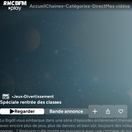
Accueil
Chaines
Catégories
Direct
Mes vidéos
Jeux
Divertissement
Spéciale rentrée des classes
Regarder
Bande annonce
Le Bigdil vous embarque dans une série d’épisodes entièrement thémati
avec encore plus de jeux, plus de danses, et bien sûr, toujours des voitur
gagner... L'émission culte monte en puissance avec une centaine de no