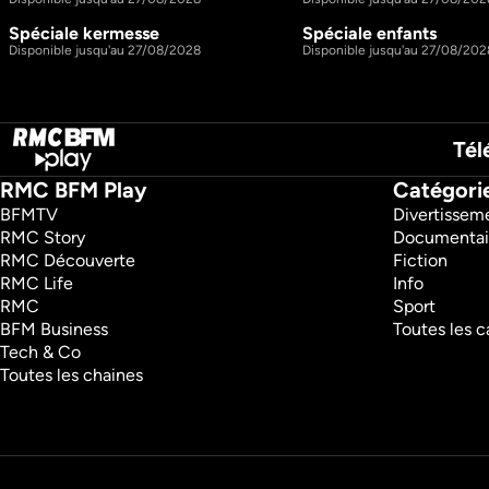
Spéciale kermesse
Spéciale enfants
1h9m
S2 E42
S2 E43
Disponible jusqu'au 27/08/2028
Disponible jusqu'au 27/08/202
Tél
RMC BFM Play
Catégori
BFMTV 
Divertissem
RMC Story 
Documentai
RMC Découverte 
Fiction
RMC Life 
Info
RMC 
Sport
BFM Business 
Toutes les c
Tech & Co 
Toutes les chaines