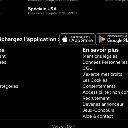
Spéciale USA
1h12m
1h14m
S2 E44
8
Disponible jusqu'au 27/08/2028
échargez l'application :
es
En savoir plus
ent
Mentions légales
res
Données Personnelles
CGU
J'exerce mes droits
Les Cookies
atégories
Consentements
Accessibilité : non c
Recrutement
Devenez annonceur
Jeux-Concours
Aide & contact