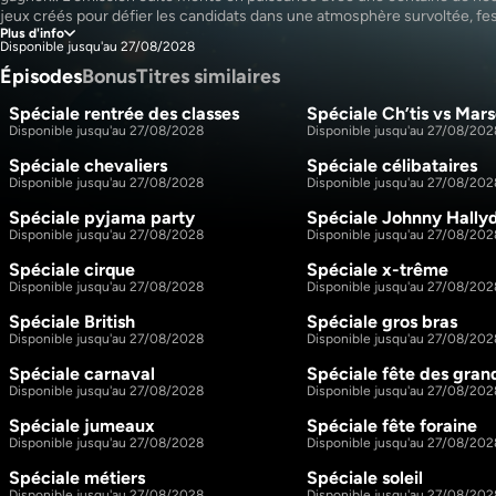
jeux créés pour défier les candidats dans une atmosphère survoltée, fest
Plus d'info
totalement déjantée ! Chaque émission vous embarque avec des invités
Disponible jusqu'au 27/08/2028
un univers unique avec des décors spectaculaires inédits, bien au-delà d
Épisodes
Bonus
Titres similaires
anciens, pour une immersion totale dans des ambiances hors du commun
Rentrée des classes », « Las Vegas », « Halloween », « Japon », « Pyjama
Spéciale rentrée des classes
Spéciale Ch’tis vs Marse
», « Camping »... et bien d’autres surprises ! 
1h23m
S2 E1
S2 E2
Disponible jusqu'au 27/08/2028
Disponible jusqu'au 27/08/202
Spéciale chevaliers
Spéciale célibataires
1h12m
S2 E6
S2 E7
Disponible jusqu'au 27/08/2028
Disponible jusqu'au 27/08/202
Spéciale pyjama party
Spéciale Johnny Hally
1h12m
S2 E11
S2 E12
Disponible jusqu'au 27/08/2028
Disponible jusqu'au 27/08/202
Spéciale cirque
Spéciale x-trême
1h7m
S2 E16
S2 E17
Disponible jusqu'au 27/08/2028
Disponible jusqu'au 27/08/202
Spéciale British
Spéciale gros bras
1h7m
S2 E21
S2 E22
Disponible jusqu'au 27/08/2028
Disponible jusqu'au 27/08/202
Spéciale carnaval
Spéciale fête des gra
1h5m
S2 E26
S2 E27
Disponible jusqu'au 27/08/2028
Disponible jusqu'au 27/08/202
Spéciale jumeaux
Spéciale fête foraine
1h7m
S2 E31
S2 E32
Disponible jusqu'au 27/08/2028
Disponible jusqu'au 27/08/202
Spéciale métiers
Spéciale soleil
1h9m
S2 E36
S2 E37
Disponible jusqu'au 27/08/2028
Disponible jusqu'au 27/08/202