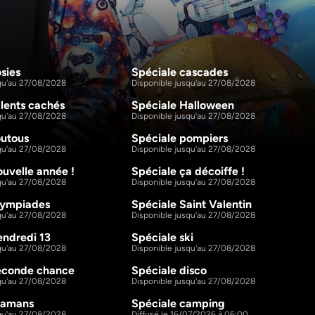
sies
Spéciale cascades
1h11m
1h12m
S2 E5
squ'au 27/08/2028
Disponible jusqu'au 27/08/2028
alents cachés
Spéciale Halloween
1h10m
1h10m
S2 E10
squ'au 27/08/2028
Disponible jusqu'au 27/08/2028
outous
Spéciale pompiers
1h10m
1h14m
S2 E15
squ'au 27/08/2028
Disponible jusqu'au 27/08/2028
ouvelle année !
Spéciale ça décoiffe !
1h12m
1h6m
S2 E20
squ'au 27/08/2028
Disponible jusqu'au 27/08/2028
lympiades
Spéciale Saint Valentin
1h6m
1h10m
S2 E25
squ'au 27/08/2028
Disponible jusqu'au 27/08/2028
endredi 13
Spéciale ski
1h12m
1h12m
S2 E30
squ'au 27/08/2028
Disponible jusqu'au 27/08/2028
seconde chance
Spéciale disco 
1h6m
1h8m
S2 E35
squ'au 27/08/2028
Disponible jusqu'au 27/08/2028
mamans
Spéciale camping
1h9m
1h9m
S2 E41
squ'au 27/08/2028
Diffusé le 16/07/2026 à 06:00