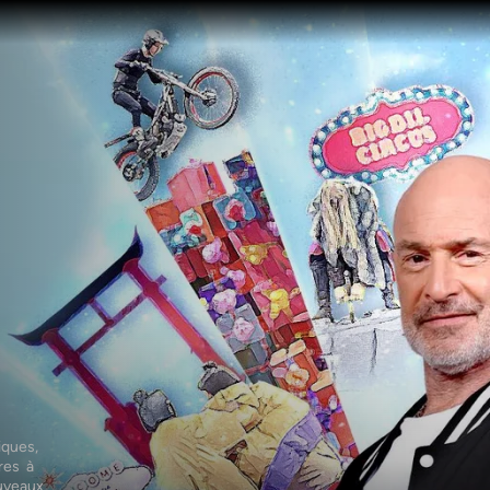
ques, 
es  à 
uveaux 