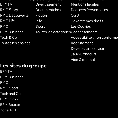
Louvre n'a jamais cessé d'être au cœur des tempêtes de l'Histoire. 
BFMTV 
Divertissement
Mentions légales
Images d'archives et reconstitutions 3D spectaculaires lèvent le voile 
RMC Story 
Documentaires
Données Personnelles
sur les coulisses d'un lieu unique, où se cachent mille secrets, sous les 
RMC Découverte 
Fiction
CGU
planchers comme derrière les murs.
RMC Life 
Info
J'exerce mes droits
Pays : 
France
RMC 
Sport
Les Cookies
BFM Business 
Toutes les catégories
Consentements
Tech & Co 
Accessibilité : non conforme
Toutes les chaines
Recrutement
Devenez annonceur
Jeux-Concours
Aide & contact
Les sites du groupe
BFMTV
BFM Business
RMC
RMC Sport
Tech and Co
BFM Immo
BFM Bourse
Zone Turf