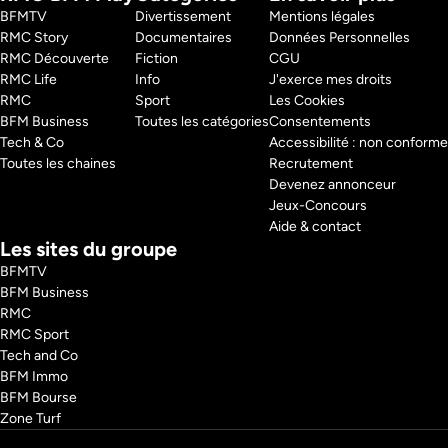
fois, comment Eiffel a propagé son savoir dans le monde entier : un 
BFMTV 
Divertissement
Mentions légales
héritage constructif omniprésent et encore d’usage aujourd’hui.  

RMC Story 
Documentaires
Données Personnelles
Grâce à l’expertise des plus grands spécialistes d’Eiffel, des 
RMC Découverte 
Fiction
CGU
modélisations 3D et des images aériennes à couper le souffle, nous 
RMC Life 
Info
J'exerce mes droits
revivrons cette époque fascinante et irons à la rencontre de l’un des 
plus grands génies du XIXe siècle. Un homme capable de bouleverser 
RMC 
Sport
Les Cookies
BFM Business 
Toutes les catégories
Consentements
Pays : 
France
Tech & Co 
Accessibilité : non conforme
Auteur : 
Hugo Hernandez, Thierry Fessard
Toutes les chaines
Recrutement
Réalisateur : 
Hugo Hernandez, Thierry Fessard
Devenez annonceur
Jeux-Concours
Aide & contact
Les sites du groupe
BFMTV
BFM Business
RMC
RMC Sport
Tech and Co
BFM Immo
BFM Bourse
Zone Turf