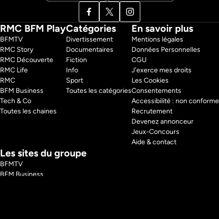
RMC BFM Play
Catégories
En savoir plus
BFMTV 
Divertissement
Mentions légales
RMC Story 
Documentaires
Données Personnelles
RMC Découverte 
Fiction
CGU
RMC Life 
Info
J'exerce mes droits
RMC 
Sport
Les Cookies
BFM Business 
Toutes les catégories
Consentements
Tech & Co 
Accessibilité : non conforme
Toutes les chaines
Recrutement
Devenez annonceur
Jeux-Concours
Aide & contact
Les sites du groupe
BFMTV
BFM Business
RMC
RMC Sport
Tech and Co
BFM Immo