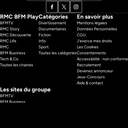
RMC BFM Play
Catégories
En savoir plus
BFMTV 
Divertissement
Mentions légales
RMC Story 
Documentaires
Données Personnelles
RMC Découverte 
Fiction
CGU
RMC Life 
Info
J'exerce mes droits
RMC 
Sport
Les Cookies
BFM Business 
Toutes les catégories
Consentements
Tech & Co 
Accessibilité : non conforme
Toutes les chaines
Recrutement
Devenez annonceur
Jeux-Concours
Aide & contact
Les sites du groupe
BFMTV
BFM Business
RMC
RMC Sport
Tech and Co
BFM Immo