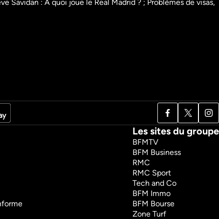
avidan : A quoi joue le Real Madrid ? ; Problèmes de visas, 
scato Show ​
Les Grandes Gueules 
du sport
Talk Show
Sport
Les sites du groupe
BFMTV
BFM Business
RMC
RMC Sport
Tech and Co
BFM Immo
onforme
BFM Bourse
Zone Turf