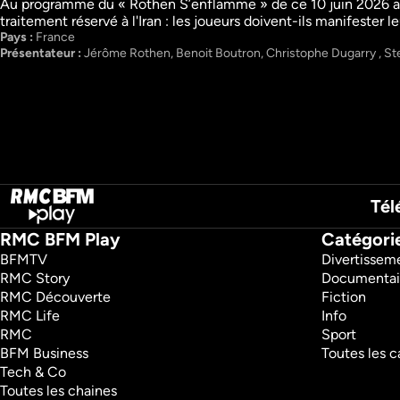
Au programme du « Rothen S’enflamme » de ce 10 juin 2026 avec
traitement réservé à l'Iran : les joueurs doivent-ils manifester l
After Foot
Les nuits du Cazar
Pays : 
France
Talk Show
Enchaîné
Présentateur : 
Jérôme Rothen, Benoit Boutron, Christophe Dugarry , St
Sport
Talk Show
Sport
Tél
RMC BFM Play
Catégori
BFMTV 
Divertissem
RMC Story 
Documentai
RMC Découverte 
Fiction
RMC Life 
Info
RMC 
Sport
BFM Business 
Toutes les c
Tech & Co 
Toutes les chaines