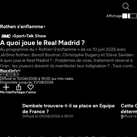
Affichage
Rothen s'enflamme
Sport
Talk Show
A quoi joue le Real Madrid ? 
Au programme du « Rothen S’enflamme » de ce 10 juin 2026 avec 
Jérôme Rothen, Benoit Boutron, Christophe Dugarry et Steve Savidan : 
A quoi joue le Real Madrid ? ; Problèmes de visas, traitement réservé à 
l'Iran : les joueurs doivent-ils manifester leur indignation ? ; Tous contre 
Plus d'info
Rothen.  
47m
2026
VF
Diffusé le 10/06/2026 à 19:00 sur rmc-radio
Disponible jusqu'au 31/08/2026
Ma liste
Partager
J'aime
Dembele trouvera-t-il sa place en Equipe 
Cette 
50m
50m
de France ?
déterm
Diffusé le 09/06/2026 à 18:00
Diffusé l
?