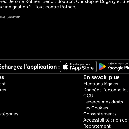
 Jérôme Rothen, Benoit Boutron, Christophe Dugarry et Steve S
eur indignation ? ; Tous contre Rothen.  
re 
Stephen Brunch
Super Mo
Talk Show
Talk Show
eve Savidan
Sport
Sport
échargez l'application :
es
En savoir plus
ent
Mentions légales
res
Données Personnelles
CGU
J'exerce mes droits
Les Cookies
atégories
Consentements
Accessibilité : non c
Recrutement