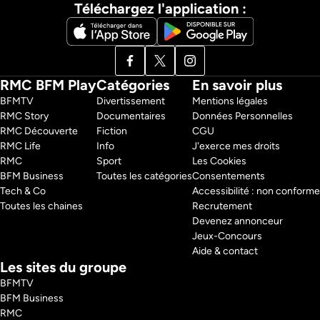
Téléchargez l'application :
RMC BFM Play
Catégories
En savoir plus
BFMTV 
Divertissement
Mentions légales
RMC Story 
Documentaires
Données Personnelles
RMC Découverte 
Fiction
CGU
RMC Life 
Info
J'exerce mes droits
RMC 
Sport
Les Cookies
BFM Business 
Toutes les catégories
Consentements
Tech & Co 
Accessibilité : non conforme
Toutes les chaines
Recrutement
Devenez annonceur
Jeux-Concours
Aide & contact
Les sites du groupe
BFMTV
BFM Business
RMC