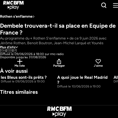
Rothen s'enflamme
Dembele trouvera-t-il sa place en Equipe de 
France ?
Au programme du « Rothen S’enflamme » de ce 9 juin 2026 avec  
Jérôme Rothen, Benoit Boutron, Jean-Michel Larqué et Younès 
Plus d'info
Belhanda: Dembele trouvera-t-il sa place en Equipe de France ?; procès 
50m
2026
VF
de ceux qui estiment que notre milieu de terrain est faible; Allo Jérôme.
Diffusé le 09/06/2026 à 18:00 sur rmc-radio
Pays : 
France
Disponible jusqu'au 31/08/2026
Présentateur : 
Jérôme Rothen, Benoit Boutron, Jean-Michel Larqué, 
Ma liste
Partager
J'aime
Younès Belhanda
À voir aussi
les Bleus sont-ils prêts ?
A quoi joue le Real Madrid 
Al
43m
47m
Diffusé le 09/06/2026 à 19:00
Di
? 
Diffusé le 10/06/2026 à 19:00
Titres similaires