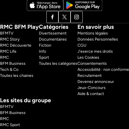
RMC BFM Play
Catégories
En savoir plus
BFMTV 
Divertissement
Mentions légales
RMC Story 
Documentaires
Données Personnelles
RMC Découverte 
Fiction
CGU
RMC Life 
Info
J'exerce mes droits
RMC 
Sport
Les Cookies
BFM Business 
Toutes les catégories
Consentements
Tech & Co 
Accessibilité : non conforme
Toutes les chaines
Recrutement
Devenez annonceur
Jeux-Concours
Aide & contact
Les sites du groupe
BFMTV
BFM Business
RMC
RMC Sport