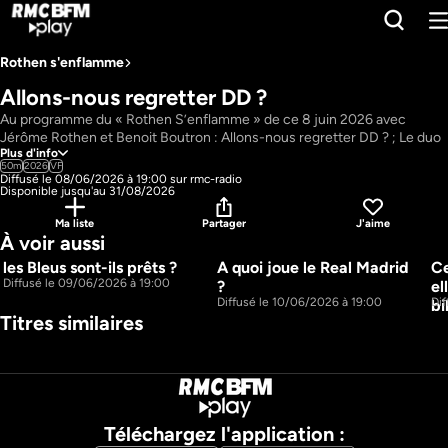
Rothen s'enflamme
Allons-nous regretter DD ? 
Au programme du « Rothen S’enflamme » de ce 8 juin 2026 avec 
Jérôme Rothen et Benoit Boutron : Allons-nous regretter DD ? ; Le duo 
Plus d'info
Margotton-Lizarazu a-t-il fait oublier la doublette Larqué-Roland ? ; Tous 
50m
2026
VF
contre Rothen.
Diffusé le 08/06/2026 à 19:00 sur rmc-radio
Pays : 
France
Disponible jusqu'au 31/08/2026
Présentateur : 
Jérôme Rothen, Benoit Boutron 
Ma liste
Partager
J'aime
À voir aussi
les Bleus sont-ils prêts ?
A quoi joue le Real Madrid 
Ce
43m
47m
Diffusé le 09/06/2026 à 19:00
? 
el
Diffusé le 10/06/2026 à 19:00
Di
bi
Titres similaires
Téléchargez l'application :