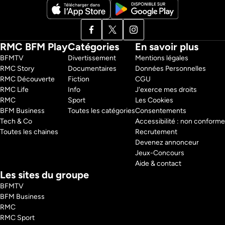
RMC BFM Play
Catégories
En savoir plus
BFMTV 
Divertissement
Mentions légales
RMC Story 
Documentaires
Données Personnelles
RMC Découverte 
Fiction
CGU
RMC Life 
Info
J'exerce mes droits
RMC 
Sport
Les Cookies
BFM Business 
Toutes les catégories
Consentements
Tech & Co 
Accessibilité : non conforme
Toutes les chaines
Recrutement
Devenez annonceur
Jeux-Concours
Aide & contact
Les sites du groupe
BFMTV
BFM Business
RMC
RMC Sport