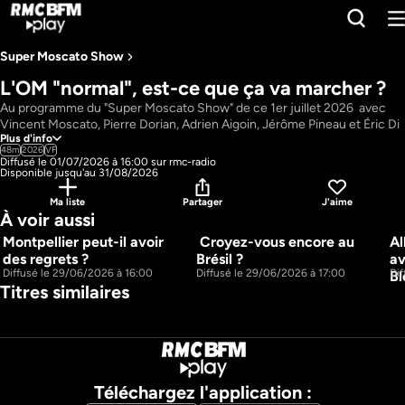
Super Moscato Show ​
L'OM "normal", est-ce que ça va marcher ?
Au programme du "Super Moscato Show" de ce 1er juillet 2026  avec 
Vincent Moscato, Pierre Dorian, Adrien Aigoin, Jérôme Pineau et Éric Di 
Plus d'info
Meco :  L'OM "normal", est-ce que ça va marcher ? ; Moscazap ; Le 
48m
2026
VF
journal moyen 2ème édition
Diffusé le 01/07/2026 à 16:00 sur rmc-radio
Pays : 
France
Disponible jusqu'au 31/08/2026
Présentateur : 
Vincent Moscato,  Pierre Dorian, Adrien Aigoin,  Éric Di 
Ma liste
Partager
J'aime
Meco, Jérôme Pineau
À voir aussi
Montpellier peut-il avoir 
 Croyez-vous encore au 
Al
52m
48m
des regrets ?
Brésil ?
av
Diffusé le 29/06/2026 à 16:00
Diffusé le 29/06/2026 à 17:00
Di
Bl
Titres similaires
Téléchargez l'application :