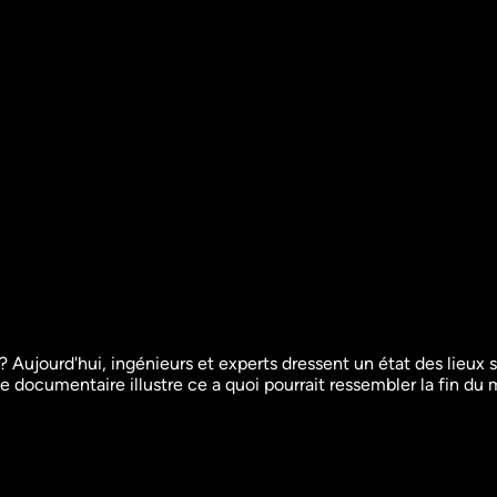
 Aujourd'hui, ingénieurs et experts dressent un état des lieux su
 documentaire illustre ce a quoi pourrait ressembler la fin du
rces 
Les 10 catastrophes qui 
Noël 199
ont marqué la planète
de la te
Sciences
Sciences et 
Documentaire
Documentair
47m
VF
Re