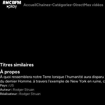
Accueil
Chaines
Catégories
Direct
Mes vidéos
Titres similaires
À propos
À quoi ressemblera notre Terre lorsque l´humanité aura disparu ?
du dernier Homme. à travers l'exemple de New York en ruine, ce
Météo alerte
La science des fo
Pays : 
US
Sciences et technologies
de la nature
Auteur : 
Rodger Struan
Documentaires
Sciences
Réalisateur : 
Rodger Struan
Documentaire