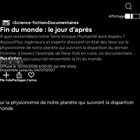
Affichage
Science-fiction
Documentaires
Fin du monde : le jour d'après
À quoi ressemblera notre Terre lorsque l´humanité aura disparu ? 
Aujourd'hui, ingénieurs et experts dressent un état des lieux sur la 
physionomie de notre planète qui suivront la disparition du dernier 
Homme. à travers l'exemple de New York en ruine, ce documentaire 
Plus d'info
illustre ce a quoi pourrait ressembler la fin du monde.
1h25m
2008
VF
Diffusé le 12/02/2026 à 00:00 sur rmc-story
Disponible jusqu'au 04/07/2027
Ma liste
Partager
J'aime
r la physionomie de notre planète qui suivront la disparition 
 monde.
9 : Au coeur 
Volcans : éruptions 
mpête du siècle
cataclysmiques
technologies
Sciences et technologies
es
Documentaires
51m
VF
garder
Regarder