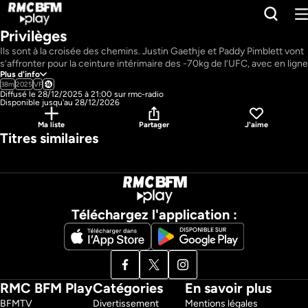
Privilèges
Ils sont à la croisée des chemins. Justin Gaethje et Paddy Pimblett vont 
s’affronter pour la ceinture intérimaire des -70kg de l’UFC, avec en ligne 
Plus d'info
de mire une chance pour le titre incontesté détenu par Ilia Topuria, qui 
38m
2025
VF
s’est mis en retrait pour raisons personnelles. Gaethje est déjà une 
Diffusé le 28/12/2025 à 21:00 sur rmc-radio
légende, mais il a échoué deux fois pour le titre suprême, face à Khabib 
Disponible jusqu'au 28/12/2026
Nurmagomedov et Charles Oliveira. À 37 ans, c’est la dernière chance 
de l’ « action fighter »américain. Face à lui, un showman. Paddy Pimblett 
Ma liste
Partager
J'aime
Titres similaires
régale les fans à chaque apparition. Invaincue à l'UFC (7-0), la star de 
Liverpool est néanmoins critiquée pour son ascension ultra rapide au 
classement et cette chance inespérée. Ce combat révélera qui il est 
réellement. Un combat décisif pour l’avenir des deux combattants, mais 
aussi d’une catégorie qui a longtemps été la plus relevée de 
l’organisation. Un choc à ne rater sous aucun prétexte. 
Pays : 
France
Téléchargez l'application :
RMC BFM Play
Catégories
En savoir plus
BFMTV 
Divertissement
Mentions légales