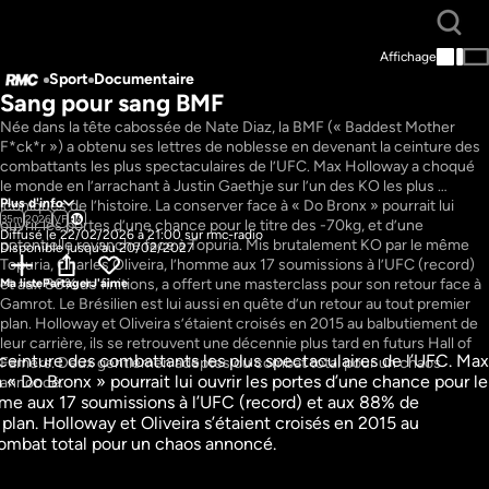
Affichage
Sport
Documentaire
Sang pour sang BMF
Née dans la tête cabossée de Nate Diaz, la BMF (« Baddest Mother 
F*ck*r ») a obtenu ses lettres de noblesse en devenant la ceinture des 
combattants les plus spectaculaires de l’UFC. Max Holloway a choqué 
le monde en l’arrachant à Justin Gaethje sur l’un des KO les plus 
Plus d'info
iconiques de l’histoire. La conserver face à « Do Bronx » pourrait lui 
35m
2026
VF
ouvrir les portes d’une chance pour le titre des -70kg, et d’une 
Diffusé le 22/02/2026 à 21:00 sur rmc-radio
potentielle revanche face à Topuria. Mis brutalement KO par le même 
Disponible jusqu'au 20/02/2027
Topuria, Charles Oliveira, l’homme aux 17 soumissions à l’UFC (record) 
et aux 88% de finitions, a offert une masterclass pour son retour face à 
Ma liste
Partager
J'aime
Gamrot. Le Brésilien est lui aussi en quête d’un retour au tout premier 
plan. Holloway et Oliveira s’étaient croisés en 2015 au balbutiement de 
leur carrière, ils se retrouvent une décennie plus tard en futurs Hall of 
einture des combattants les plus spectaculaires de l’UFC. Max 
Famers. Deux gentlemen adeptes du combat total pour un chaos 
« Do Bronx » pourrait lui ouvrir les portes d’une chance pour le 
annoncé. 
Histoire
Immortel
mme aux 17 soumissions à l’UFC (record) et aux 88% de 
Sport
 plan. Holloway et Oliveira s’étaient croisés en 2015 au 
e
Documentaire
45m
VF
combat total pour un chaos annoncé. 
garder
Regarder