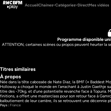
Accueil
Chaines
Catégories
Direct
Mes vidéos
Programme disponible uni
ATTENTION, certaines scènes ou propos peuvent heurter la sens
Titres similaires
À propos
Née dans la tête cabossée de Nate Diaz, la BMF (« Baddest Moth
Holloway a choqué le monde en l’arrachant à Justin Gaethje sur l
Privilèges
Toxique
titre des -70kg, et d’une potentielle revanche face à Topuria.
Sport
Sport
finitions, a offert une masterclass pour son retour face à Gamrot
Documentaire
Documentaire
38m
VF
33m
VF
balbutiement de leur carrière, ils se retrouvent une décennie 
Regarder
Regarder
Pays : 
France