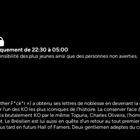
quement de 22:30 à 05:00
ibilité des plus jeunes ainsi que des personnes non averties.
er F*ck*r ») a obtenu ses lettres de noblesse en devenant la c
’un des KO les plus iconiques de l’histoire. La conserver face à 
Hors Cage
Face à l'
 Mis brutalement KO par le même Topuria, Charles Oliveira, l’ho
Sport
Sport
. Le Brésilien est lui aussi en quête d’un retour au tout premier
Documentaire
Documentair
36m
VF
1h1m
VF
plus tard en futurs Hall of Famers. Deux gentlemen adeptes du 
Regarder
Re