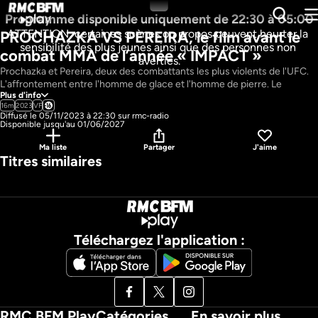
Programme disponible uniquement de 22:30 à 05:00
ATTENTION, certaines scènes ou propos peuvent heurter la 
PROCHAZKA VS PEREIRA, le film avant le 
sensibilité des plus jeunes ainsi que des personnes non 
combat MMA de l’année « IMPACT »
averties.
Prochazka et Pereira, deux des combattants les plus violents de l'UFC. 
L'affrontement entre l'homme de glace et l'homme de pierre. Le 
Plus d'info
vainqueur pourrait dominer la catégorie des -93kg, qui cherche son roi 
16m
2023
VF
depuis le départ de Jon Jones chez les lourds.
Diffusé le 05/11/2023 à 22:30 sur rmc-radio
Pays : 
France
Disponible jusqu'au 01/06/2027
Ma liste
Partager
J'aime
Titres similaires
Téléchargez l'application :
RMC BFM Play
Catégories
En savoir plus