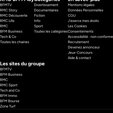
BFMTV 
Divertissement
Mentions légales
RMC Story 
Documentaires
Données Personnelles
RMC Découverte 
Fiction
CGU
RMC Life 
Info
J'exerce mes droits
RMC 
Sport
Les Cookies
BFM Business 
Toutes les catégories
Consentements
Tech & Co 
Accessibilité : non conforme
Toutes les chaines
Recrutement
Devenez annonceur
Jeux-Concours
Aide & contact
Les sites du groupe
BFMTV
BFM Business
RMC
RMC Sport
Tech and Co
BFM Immo
BFM Bourse
Zone Turf