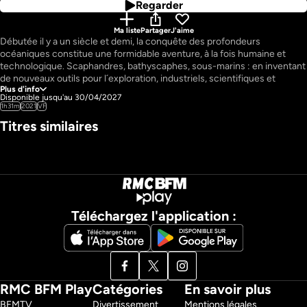
Regarder
Ma liste
Partager
J'aime
Débutée il y a un siècle et demi, la conquête des profondeurs 
océaniques constitue une formidable aventure, à la fois humaine et 
technologique. Scaphandres, bathyscaphes, sous-marins : en inventant 
de nouveaux outils pour l´exploration, industriels, scientifiques et 
Plus d'info
militaires ont permis d´affronter ces territoires inconnus et de relever 
Disponible jusqu'au 30/04/2027
les défis posés par le froid, l´absence de lumière et les terribles 
1h31m
2021
VF
pressions. De la naissance de l´océanographie à l´apparition des « pieds-
Titres similaires
NOUVEAU
lourds », de l´invention du scaphandre autonome aux premières 
expériences d´habitat sous-marin, des premiers submersibles à 
propulsion manuelle aux robots télé-opérés d´aujourd´hui, l´audace de 
quelques passionnés n´a cessé de faire reculer les limites. C´est leur 
histoire que retrace le documentaire Abysses, à l´aide d´archives 
exceptionnelles et de témoignages inédits.
Pays : 
France
Téléchargez l'application :
Auteur : 
Michel VIOTTE
Réalisateur : 
Michel VIOTTE
RMC BFM Play
Catégories
En savoir plus
BFMTV 
Divertissement
Mentions légales