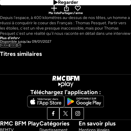
Regarder
Ma liste
Partager
J'aime
Depuis l´espace, à 400 kilomètres au-dessus de nos têtes, un homme a 
réussi à conquérir le coeur des Français : Thomas Pesquet. Partir vers 
les étoiles, c´est un rêve presque inaccessible, mais pour Thomas 
Pesquet c´est une réalité qu´il nous raconte en détail dans une interview 
Plus d'info
exceptionnelle. Vous découvrirez la magie de vivre dans l´espace, l
Disponible jusqu'au 09/01/2027
´émerveillement devant notre planète, mais aussi la réalité d´un 
1h30m
2022
VF
quotidien en impesanteur : comment on dort, comment on se lave, ce 
Titres similaires
qui se passe dans le corps. Pourquoi doivent-ils faire deux heures de 
sport par jour ? Comment communiquent-ils avec leurs familles ? 
Thomas Pesquet et ses collègues doivent également faire leur travail : à 
la fois conduire des centaines d´expériences scientifiques et entretenir 
la Station Spatiale Internationale ou ISS en anglais. Avec Thomas 
Pesquet et l´aide de spécialistes, scientifiques, médecins, instructeurs,

directeurs et des reconstitutions en images de synthèse, vous allez 
Téléchargez l'application :
découvrir les coulisses d´une mission et comprendre le fonctionnement 
de la station spatiale internationale.
Pays : 
France
RMC BFM Play
Catégories
En savoir plus
BFMTV 
Divertissement
Mentions légales