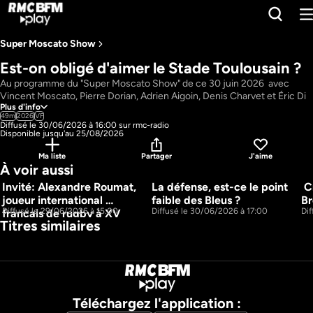
Super Moscato Show ​
Est-on obligé d'aimer le Stade Toulousain ?
Au programme du "Super Moscato Show" de ce 30 juin 2026  avec 
Vincent Moscato, Pierre Dorian, Adrien Aigoin, Denis Charvet et Éric Di 
Plus d'info
Meco : Est-on obligé d'aimer le Stade Toulousain ? ; Moscazap ; Le 
49m
2026
VF
journal moyen 2ème édition.
Diffusé le 30/06/2026 à 16:00 sur rmc-radio
Pays : 
France
Disponible jusqu'au 25/08/2026
Présentateur : 
Vincent Moscato, Pierre Dorian, Adrien Aigoin, Denis 
Ma liste
Partager
J'aime
Charvet, Éric Di Meco
À voir aussi
Invité: Alexandre Roumat, 
La défense, est-ce le point 
 C
53m
48m
joueur international 
faible des Bleus ?
Br
Diffusé le 29/06/2026 à 15:00
Diffusé le 30/06/2026 à 17:00
Di
français de rugby à XV
Titres similaires
Téléchargez l'application :