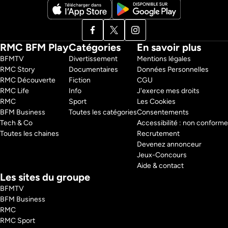
RMC BFM Play
Catégories
En savoir plus
BFMTV 
Divertissement
Mentions légales
RMC Story 
Documentaires
Données Personnelles
RMC Découverte 
Fiction
CGU
RMC Life 
Info
J'exerce mes droits
RMC 
Sport
Les Cookies
BFM Business 
Toutes les catégories
Consentements
Tech & Co 
Accessibilité : non conforme
Toutes les chaines
Recrutement
Devenez annonceur
Jeux-Concours
Aide & contact
Les sites du groupe
BFMTV
BFM Business
RMC
RMC Sport