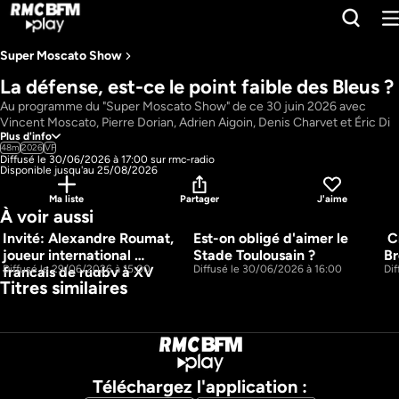
Super Moscato Show ​
La défense, est-ce le point faible des Bleus ?
Au programme du "Super Moscato Show" de ce 30 juin 2026 avec 
Vincent Moscato, Pierre Dorian, Adrien Aigoin, Denis Charvet et Éric Di 
Plus d'info
Meco : La défense, est-ce le point faible des Bleus ? ; Suite Bleus ; le 
48m
2026
VF
Maroc est devenu une grande Nation du Foot.
Diffusé le 30/06/2026 à 17:00 sur rmc-radio
Pays : 
France
Disponible jusqu'au 25/08/2026
Présentateur : 
Vincent Moscato, Pierre Dorian, Adrien Aigoin, Denis 
Ma liste
Partager
J'aime
Charvet, Éric Di Meco
À voir aussi
Invité: Alexandre Roumat, 
Est-on obligé d'aimer le 
 C
53m
49m
joueur international 
Stade Toulousain ?
Br
Diffusé le 29/06/2026 à 15:00
Diffusé le 30/06/2026 à 16:00
Di
français de rugby à XV
Titres similaires
Téléchargez l'application :