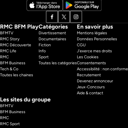
RMC BFM Play
Catégories
En savoir plus
BFMTV 
Divertissement
Mentions légales
RMC Story 
Documentaires
Données Personnelles
RMC Découverte 
Fiction
CGU
RMC Life 
Info
J'exerce mes droits
RMC 
Sport
Les Cookies
BFM Business 
Toutes les catégories
Consentements
Tech & Co 
Accessibilité : non conforme
Toutes les chaines
Recrutement
Devenez annonceur
Jeux-Concours
Aide & contact
Les sites du groupe
BFMTV
BFM Business
RMC
RMC Sport