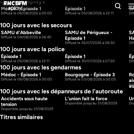
Derniers replays
Médoc - Épisode 1
Épisode 1
SA
NOUVEAU
NOUVEAU
Diffusé le 06/08/2026 à 00:00
Diffusé le 05/08/2026 à 22:11
Di
1h5m
1h1m
S1 E1
S1 E1
100 jours avec les secours
SAMU d'Abbeville
SAMU de Périgueux - 
SA
1h9m
41m
S1 E18
S1 E21
Diffusé le 04/08/2026 à 06:40
Episode 1
Diffusé le 26/07/2026 à 06:50
Di
100 jours avec la police
Épisode 1
Épisode 1
Ép
1h4m
NOUVEAU
S1 E1
Diffusé le 05/08/2026 à 22:11
Diffusé le 30/07/2026 à 07:20
Dif
100 jours avec les gendarmes
1h1m
S1 E1
Médoc - Épisode 1
Bourgogne - Épisode 3
Ro
1h6m
NOUVEAU
S1 E3
Diffusé le 06/08/2026 à 00:00
Diffusé le 03/08/2026 à 00:05
al
1h5m
S1 E1
Dif
au
100 jours avec les dépanneurs de l'autoroute
Accidents sous haute 
L'union fait la force
Un
1h8m
1h11m
S5 E1
S5 E9
Disponible jusqu'au 31/08/2029
Di
tension
Disponible jusqu'au 31/08/2029
Titres similaires