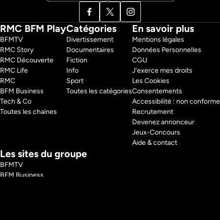
RMC BFM Play
Catégories
En savoir plus
BFMTV 
Divertissement
Mentions légales
RMC Story 
Documentaires
Données Personnelles
RMC Découverte 
Fiction
CGU
RMC Life 
Info
J'exerce mes droits
RMC 
Sport
Les Cookies
BFM Business 
Toutes les catégories
Consentements
Tech & Co 
Accessibilité : non conforme
Toutes les chaines
Recrutement
Devenez annonceur
Jeux-Concours
Aide & contact
Les sites du groupe
BFMTV
BFM Business
RMC
RMC Sport
Tech and Co
BFM Immo